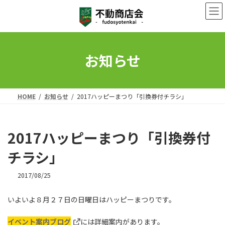
コ
ナ
ン
ビ
テ
ゲ
ン
ー
ツ
シ
へ
ョ
お知らせ
ス
ン
キ
に
ッ
移
プ
動
HOME
お知らせ
2017ハッピーまつり「引換券付チラシ」
2017ハッピーまつり「引換券付
チラシ」
2017/08/25
いよいよ８月２７日の日曜日はハッピーまつりです。
イベント案内ブログ
には詳細案内があります。