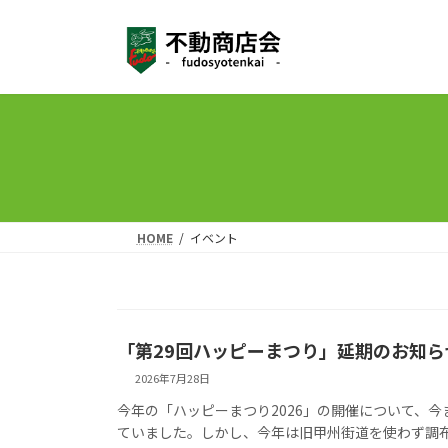
コ
ナ
ン
ビ
テ
ゲ
ン
ー
ツ
シ
へ
ョ
ス
ン
キ
に
ッ
移
プ
動
HOME
イベント
「第29回ハッピーまつり」延期のお知ら
2026年7月28日
今年の「ハッピーまつり2026」の開催について、
ていました。しかし、今年は旧甲州街道を使わず調布駅