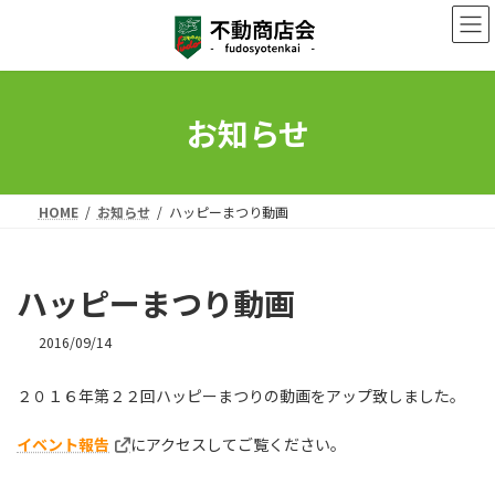
コ
ナ
ン
ビ
テ
ゲ
ン
ー
ツ
シ
へ
ョ
お知らせ
ス
ン
キ
に
ッ
移
プ
動
HOME
お知らせ
ハッピーまつり動画
ハッピーまつり動画
2016/09/14
２０１６年第２２回ハッピーまつりの動画をアップ致しました。
イベント報告
にアクセスしてご覧ください。