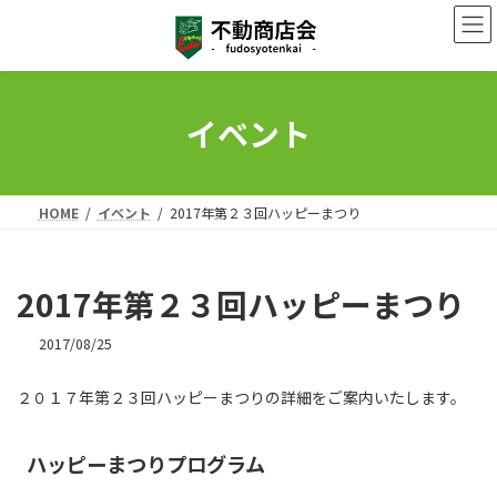
コ
ナ
ン
ビ
テ
ゲ
ン
ー
ツ
シ
へ
ョ
イベント
ス
ン
キ
に
ッ
移
プ
動
HOME
イベント
2017年第２３回ハッピーまつり
2017年第２３回ハッピーまつり
2017/08/25
２０１７年第２３回ハッピーまつりの詳細をご案内いたします。
ハッピーまつりプログラム