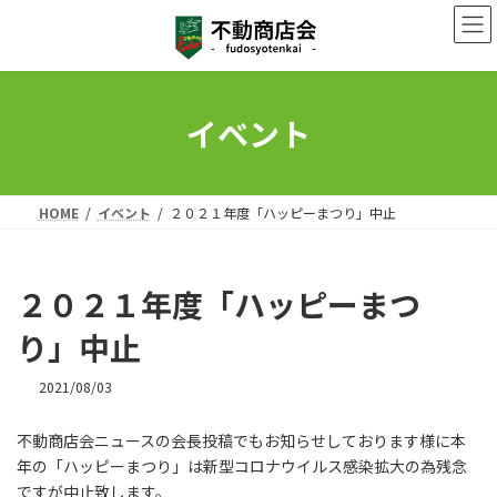
コ
ナ
ン
ビ
テ
ゲ
ン
ー
ツ
シ
へ
ョ
イベント
ス
ン
キ
に
ッ
移
プ
動
HOME
イベント
２０２１年度「ハッピーまつり」中止
２０２１年度「ハッピーまつ
り」中止
2021/08/03
不動商店会ニュースの会長投稿でもお知らせしております様に本
年の「ハッピーまつり」は新型コロナウイルス感染拡大の為残念
ですが中止致します。