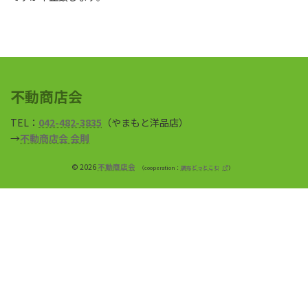
不動商店会
TEL：
042-482-3835
（やまもと洋品店）
→
不動商店会 会則
© 2026
不動商店会
cooperation：
調布どっとこむ