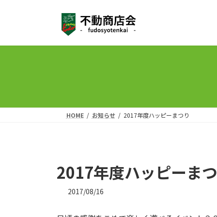
コ
ナ
ン
ビ
テ
ゲ
ン
ー
ツ
シ
へ
ョ
ス
ン
キ
に
ッ
移
プ
動
HOME
お知らせ
2017年度ハッピーまつり
2017年度ハッピーま
2017/08/16