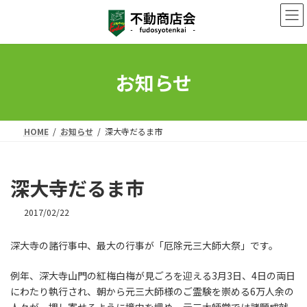
コ
ナ
ン
ビ
テ
ゲ
ン
ー
ツ
シ
へ
ョ
お知らせ
ス
ン
キ
に
ッ
移
プ
動
HOME
お知らせ
深大寺だるま市
深大寺だるま市
2017/02/22
深大寺の諸行事中、最大の行事が「厄除元三大師大祭」です。
例年、深大寺山門の紅梅白梅が見ごろを迎える3月3日、4日の両日
にわたり執行され、朝から元三大師様のご霊験を崇める6万人余の