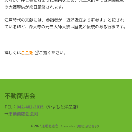
人々が、押し寄せるように境内を埋め、元三大師堂では諸願成就
の大護摩供が終日厳修されます。
江戸時代の文献には、参詣者が「近郊近在より群参す」と記され
ているほど、深大寺の元三大師大祭は歴史と伝統のある行事です。
詳しくは
ここを
ご覧ください。
不動商店会
TEL：
042-482-3835
（やまもと洋品店）
→
不動商店会 会則
© 2026
不動商店会
cooperation：
調布どっとこむ