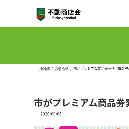
コ
ナ
ン
ビ
テ
ゲ
ン
ー
ツ
シ
へ
ョ
ス
ン
キ
に
ッ
移
プ
動
HOME
お知らせ
市がプレミアム商品券発行（購入予
市がプレミアム商品券
2020/09/05